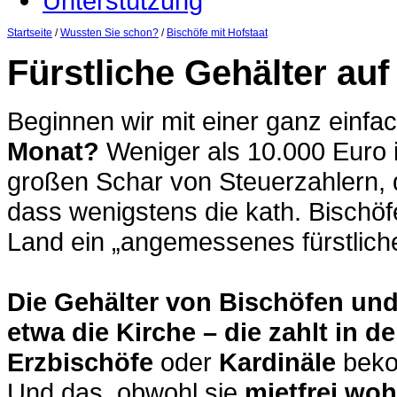
Unterstützung
Startseite
/
Wussten Sie schon?
/
Bischöfe mit Hofstaat
Fürstliche Gehälter au
Beginnen wir mit einer ganz einf
Monat?
Weniger als 10.000 Euro 
großen Schar von Steuerzahlern, 
dass wenigstens die kath. Bischöf
Land ein „angemessenes fürstlic
Die Gehälter von Bischöfen und
etwa die Kirche – die zahlt in 
Erzbischöfe
oder
Kardinäle
beko
Und das, obwohl sie
mietfrei wo