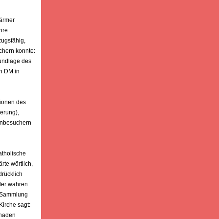
 ärmer
hre
zugsfähig,
chern konnte:
rundlage des
n DM in
tionen des
erung),
henbesuchern
atholische
rte wörtlich,
drücklich
 der wahren
er Sammlung
Kirche sagt:
chaden