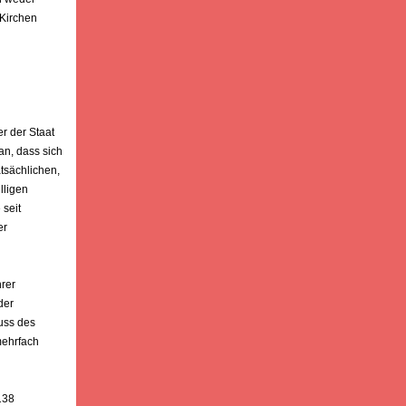
 Kirchen
r der Staat
an, dass sich
tsächlichen,
lligen
 seit
er
hrer
der
uss des
mehrfach
138