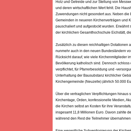
Holz und Getreide und zur Stellung von Messwe
und deren wirtschaftlichen Wert fehlt. Die H
Zuwendungen nicht gesondert aus. Neben die E
Gemeinden in neueren Kirchenverträgen und Ko
pauschaliert und aufgestockt wurden. Erwähnt s
der kirchlichen Gesamthochschule Eichstätt, die
Zusätzlich zu diesen reichhaltigen Dotationen 
nunmehr auch in den neuen Bundesländern vom
Rücksicht darauf, wie viele Kirchenmitglieder 
Bevölkerung katholisch sind. Dennoch schloss 
verpflichtet, für Pfarrerbesoldung und -versorgu
Unterhaltung der Bausubstanz kirchlicher Gebäu
Kirchengemeinde (Neuzelle) jährlich 50.000 Eu
Über die vertraglichen Verpflichtungen hinau
Kirchentage, Orden, konfessionelle Medien, Ak
die Kirchen selbst an Kosten für ihre Veransta
insgesamt 11,8 Millionen Euro. Davon zahlte der
während den Rest die Teilnehmer übernahmen.
Eine wesentliche Subventionierung der Kirchen 