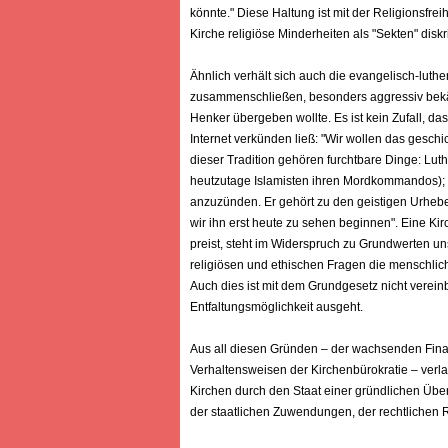
könnte." Diese Haltung ist mit der Religionsfrei
Kirche religiöse Minderheiten als "Sekten" disk
Ähnlich verhält sich auch die evangelisch-luth
zusammenschließen, besonders aggressiv bekämp
Henker übergeben wollte. Es ist kein Zufall, d
Internet verkünden ließ: "Wir wollen das geschi
dieser Tradition gehören furchtbare Dinge: Lut
heutzutage Islamisten ihren Mordkommandos); un
anzuzünden. Er gehört zu den geistigen Urhebe
wir ihn erst heute zu sehen beginnen". Eine Kir
preist, steht im Widerspruch zu Grundwerten uns
religiösen und ethischen Fragen die menschliche
Auch dies ist mit dem Grundgesetz nicht vereinb
Entfaltungsmöglichkeit ausgeht.
Aus all diesen Gründen – der wachsenden Fina
Verhaltensweisen der Kirchenbürokratie – verlan
Kirchen durch den Staat einer gründlichen Üb
der staatlichen Zuwendungen, der rechtlichen 