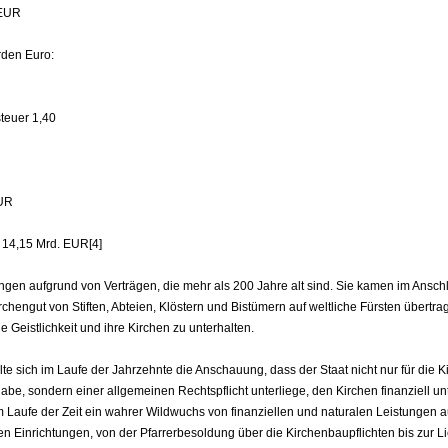
 EUR
rden Euro:
teuer 1,40
EUR
. 14,15 Mrd. EUR[4]
ngen aufgrund von Verträgen, die mehr als 200 Jahre alt sind. Sie kamen im Ansch
rchengut von Stiften, Abteien, Klöstern und Bistümern auf weltliche Fürsten übertr
e Geistlichkeit und ihre Kirchen zu unterhalten.
te sich im Laufe der Jahrzehnte die Anschauung, dass der Staat nicht nur für die 
be, sondern einer allgemeinen Rechtspflicht unterliege, den Kirchen finanziell un
m Laufe der Zeit ein wahrer Wildwuchs von finanziellen und naturalen Leistungen a
hen Einrichtungen, von der Pfarrerbesoldung über die Kirchenbaupflichten bis zur L