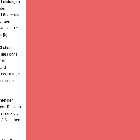
r Leistungen
nden
, Länder und
tungen
lsweise 90 %
r.[5]
Kirchen
 dies ohne
% der
Land
 das Land, zur
bestimmte
onen der
er Teil, den
n Frankfurt
,8 Millionen,
en weder