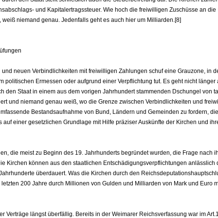
sabschlags- und Kapitalertragssteuer. Wie hoch die freiwilligen Zuschüsse an die
d, weiß niemand genau. Jedenfalls geht es auch hier um Milliarden.[8]
rüfungen
nd neuen Verbindlichkeiten mit freiwilligen Zahlungen schuf eine Grauzone, in de
em politischen Ermessen oder aufgrund einer Verpflichtung tut. Es geht nicht länger 
rch den Staat in einem aus dem vorigen Jahrhundert stammenden Dschungel von ta
iert und niemand genau weiß, wo die Grenze zwischen Verbindlichkeiten und freiwi
ne umfassende Bestandsaufnahme von Bund, Ländern und Gemeinden zu fordern, die
ls auf einer gesetzlichen Grundlage mit Hilfe präziser Auskünfte der Kirchen und ihr
ngen, die meist zu Beginn des 19. Jahrhunderts begründet wurden, die Frage nach i
Die Kirchen können aus den staatlichen Entschädigungsverpflichtungen anlässlich 
e Jahrhunderte überdauert. Was die Kirchen durch den Reichsdeputationshauptschl
 letzten 200 Jahre durch Millionen von Gulden und Milliarden von Mark und Euro 
r Verträge längst überfällig. Bereits in der Weimarer Reichsverfassung war im Art.