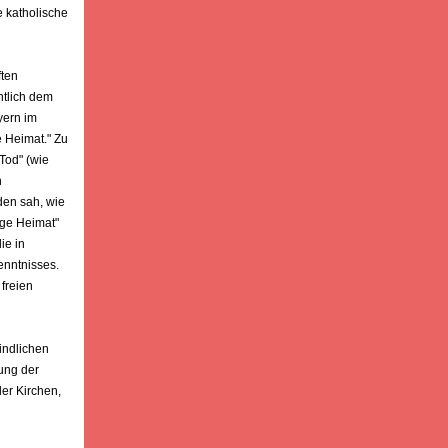
e katholische
ften
ntlich dem
yern im
e Heimat." Zu
Tod" (wie
n
den sah, wie
ige Heimat"
ie in
enntnisses.
 freien
indlichen
rung der
er Kirchen,