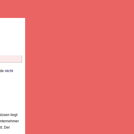
rde
nicht
losen liegt
 Unternehmer
t. Der