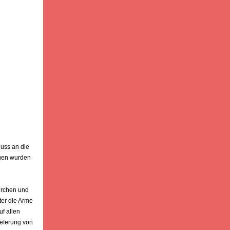
luss an die
agen wurden
Kirchen und
ter die Arme
uf allen
ieferung von