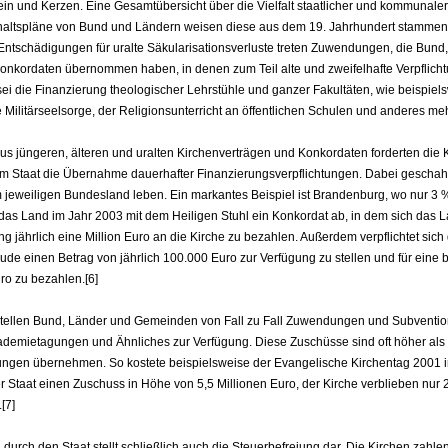
in und Kerzen. Eine Gesamtübersicht über die Vielfalt staatlicher und kommunale
aushaltspläne von Bund und Ländern weisen diese aus dem 19. Jahrhundert stamme
ntschädigungen für uralte Säkularisationsverluste treten Zuwendungen, die Bund
nkordaten übernommen haben, in denen zum Teil alte und zweifelhafte Verpflich
ei die Finanzierung theologischer Lehrstühle und ganzer Fakultäten, wie beispie
 Militärseelsorge, der Religionsunterricht an öffentlichen Schulen und anderes meh
aus jüngeren, älteren und uralten Kirchenverträgen und Konkordaten forderten die 
 Staat die Übernahme dauerhafter Finanzierungsverpflichtungen. Dabei geschah
im jeweiligen Bundesland leben. Ein markantes Beispiel ist Brandenburg, wo nur 3 
das Land im Jahr 2003 mit dem Heiligen Stuhl ein Konkordat ab, in dem sich das 
ng jährlich eine Million Euro an die Kirche zu bezahlen. Außerdem verpflichtet sich
de einen Betrag von jährlich 100.000 Euro zur Verfügung zu stellen und für eine 
ro zu bezahlen.[6]
s stellen Bund, Länder und Gemeinden von Fall zu Fall Zuwendungen und Subventi
ademietagungen und Ähnliches zur Verfügung. Diese Zuschüsse sind oft höher als d
ltungen übernehmen. So kostete beispielsweise der Evangelische Kirchentag 2001 i
 Staat einen Zuschuss in Höhe von 5,5 Millionen Euro, der Kirche verblieben nur 2
[7]
durch den Staat stellt schließlich auch die Steuerbefreiung dar. Die Kirchen zahl