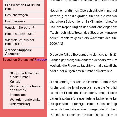
Filz zwischen Politik und
Kirche
Neben einer dünnen Oberschicht, die immer rei
Besucherfragen
werden, gibt es die großen Kirchen, die von st
Buchhinweise
bisherigen Subventionen in Milliardenhöhe. Auc
und ihre Koppelung an das staatliche Abgabensy
Wussten Sie schon?
"Auch nach Inkrafttreten des Steuersenkungsges
Kirche sparen - wie?
neuen Rechts zeigt sich ein Wachstum des Kir
Wie trete ich aus der
2006." [1]
Kirche aus?
Archiv: Stoppt die
Abzocker
Diese vielfältige Bevorzugung der Kirchen ist f
Besuchen Sie uns auf
Facebook
Landes gehören; zum anderen deshalb, weil im
weshalb die Frage auftaucht, wem die staatlic
oder einer aufgeblähten Kirchenbürokratie?
Stoppt die Milliarden
für die Kirche!
Kontakt
Hinzu kommt, dass diese Kirchenbürokratie sich 
Wohin geht die Reise
Kirche und ihre Mitglieder bis heute die Verpflic
der Kirche?
es sei die Pflicht, das Recht der Kirche, "sittli
Impressum
daran fest, dass "die überlieferte katholische 
Weiterführende Links
Religion und der einzigen Kirche Christi unange
Unterstützung
der amtlichen Lehrverkündigungen der Kirche de
"Sie muss mit peinlicher Sorgfalt alles entfer