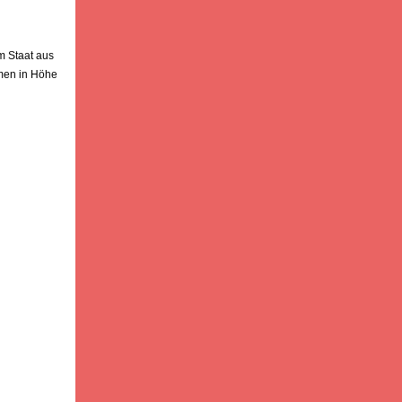
m Staat aus
hmen in Höhe