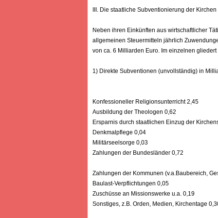
III. Die staatliche Subventionierung der Kirchen
Neben ihren Einkünften aus wirtschaftlicher Tä
allgemeinen Steuermitteln jährlich Zuwendungen
von ca. 6 Milliarden Euro. Im einzelnen gliedert 
1) Direkte Subventionen (unvollständig) in Mill
Konfessioneller Religionsunterricht 2,45
Ausbildung der Theologen 0,62
Ersparnis durch staatlichen Einzug der Kirchen
Denkmalpflege 0,04
Militärseelsorge 0,03
Zahlungen der Bundesländer 0,72
Zahlungen der Kommunen (v.a.Baubereich, Ges
Baulast-Verpflichtungen 0,05
Zuschüsse an Missionswerke u.a. 0,19
Sonstiges, z.B. Orden, Medien, Kirchentage 0,3