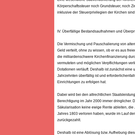
Körperschaftssteuer noch Grundsteuer, noch Zin
inklusive der Steuerprivilegien der Kirchen sin
IV. Überfällige Bestandsaufnahmen und Überp
Die Vermischung und Pauschalierung von alten u
Geld verteilt, ohne zu wissen, ob er es aus frei
die milliardenschwere Kirchenfinanzierung du
vermuteten und möglichen Verpflichtungen verl
Dotationen verläuft. Deshalb ist zunächst ei
Jahrzehnten überfällig ist und erforderlichenfal
Einrichtungen zu erfolgen hat.
Dabei wird bei den altrechtlichen Staatsleistu
Berechtigung im Jahr 2000 immer dringlicher. 
Säkularisation keine ewige Rente ableiten, di
Jahres 1803 verloren haben, wurde im Lauf der
zurückgezahlt.
Deshalb ist eine Ablösung bzw. Aufhebung diese