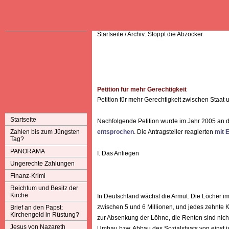
Startseite
/
Archiv: Stoppt die Abzocker
Petition für mehr Gerechtigkeit
Petition für mehr Gerechtigkeit zwischen Staat 
Startseite
Nachfolgende Petition wurde im Jahr 2005 an
Zahlen bis zum Jüngsten
entsprochen
. Die Antragsteller reagierten
mit 
Tag?
PANORAMA
I. Das Anliegen
Ungerechte Zahlungen
Finanz-Krimi
Reichtum und Besitz der
Kirche
In Deutschland wächst die Armut. Die Löcher im
zwischen 5 und 6 Millionen, und jedes zehnte K
Brief an den Papst:
Kirchengeld in Rüstung?
zur Absenkung der Löhne, die Renten sind nicht
Jesus von Nazareth
Umbau bzw. Abbau des Sozialstaats von einst is