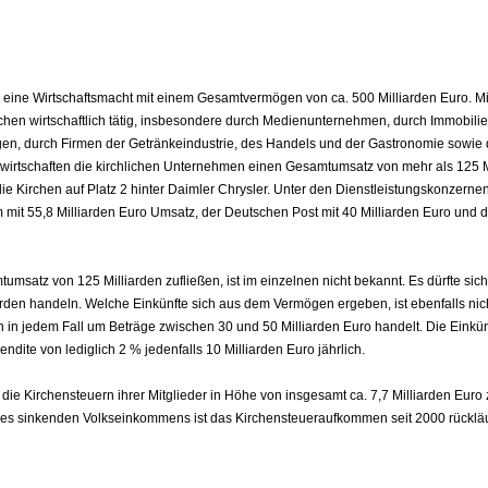
 eine Wirtschaftsmacht mit einem Gesamtvermögen von ca. 500 Milliarden Euro. M
chen wirtschaftlich tätig, insbesondere durch Medienunternehmen, durch Immobilie
en, durch Firmen der Getränkeindustrie, des Handels und der Gastronomie sowie 
n erwirtschaften die kirchlichen Unternehmen einen Gesamtumsatz von mehr als 125 M
ie Kirchen auf Platz 2 hinter Daimler Chrysler. Unter den Dienstleistungskonzerne
 mit 55,8 Milliarden Euro Umsatz, der Deutschen Post mit 40 Milliarden Euro und
atz von 125 Milliarden zufließen, ist im einzelnen nicht bekannt. Es dürfte sich
arden handeln. Welche Einkünfte sich aus dem Vermögen ergeben, ist ebenfalls nic
in jedem Fall um Beträge zwischen 30 und 50 Milliarden Euro handelt. Die Einkü
dite von lediglich 2 % jedenfalls 10 Milliarden Euro jährlich.
die Kirchensteuern ihrer Mitglieder in Höhe von insgesamt ca. 7,7 Milliarden Euro z
des sinkenden Volkseinkommens ist das Kirchensteueraufkommen seit 2000 rückläuf