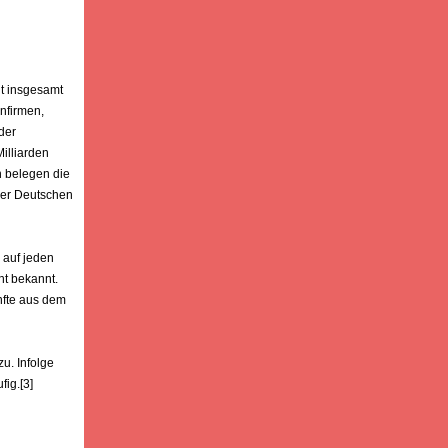
it insgesamt
nfirmen,
der
illiarden
n belegen die
 der Deutschen
 auf jeden
ht bekannt.
nfte aus dem
u. Infolge
ig.[3]