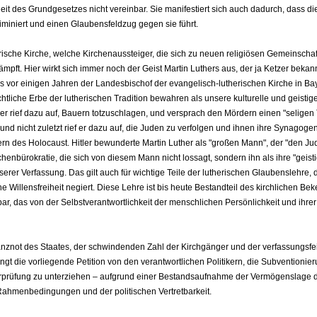
heit des Grundgesetzes nicht vereinbar. Sie manifestiert sich auch dadurch, dass di
riminiert und einen Glaubensfeldzug gegen sie führt.
erische Kirche, welche Kirchenaussteiger, die sich zu neuen religiösen Gemeinscha
ft. Hier wirkt sich immer noch der Geist Martin Luthers aus, der ja Ketzer bekan
ass vor einigen Jahren der Landesbischof der evangelisch-lutherischen Kirche in Ba
chtliche Erbe der lutherischen Tradition bewahren als unsere kulturelle und geistig
her rief dazu auf, Bauern totzuschlagen, und versprach den Mördern einen "seligen 
d nicht zuletzt rief er dazu auf, die Juden zu verfolgen und ihnen ihre Synagoge
rn des Holocaust. Hitler bewunderte Martin Luther als "großen Mann", der "den Ju
chenbürokratie, die sich von diesem Mann nicht lossagt, sondern ihn als ihre "geist
erer Verfassung. Das gilt auch für wichtige Teile der lutherischen Glaubenslehre, d
 Willensfreiheit negiert. Diese Lehre ist bis heute Bestandteil des kirchlichen Bek
ar, das von der Selbstverantwortlichkeit der menschlichen Persönlichkeit und ihrer
nznot des Staates, der schwindenden Zahl der Kirchgänger und der verfassungsfe
gt die vorliegende Petition von den verantwortlichen Politikern, die Subventionie
erprüfung zu unterziehen – aufgrund einer Bestandsaufnahme der Vermögenslage d
Rahmenbedingungen und der politischen Vertretbarkeit.