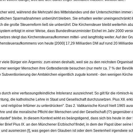
cher wird, während die Mehrzahl des Mittelstandes und der Unterschichten immer
aatlichen Sparmaßnahmen unberührt bleiben. Sie erhalten weiter uneingeschränkt i
h die große Steuerreform ließ sie unberührt: Die Kirchensteuer bleibt weiterhin ab
stem erfolgt in einer Weise, dass Bundesfinanzminister Eichel im Jahr 2000 versi
etzes steigt das Kirchensteueraufkommen mittel- und langfristig weiter. Auf der G
chensteueraufkommens von heute [2000] 17,29 Milliarden DM auf rund 20 Milliarde
ür viele Bürger ein Ärgernis: zum einen deshalb, weil sie zu den reichsten Organisa
mer weniger Menschen ihre Gottesdienste besuchen (nur mehr ca. 7 % der Bevölk
he Subventionierung der Amtskirchen eigentlich zugute kommt - den wenigen Kirc
durch eine verfassungsfeindliche Intoleranz auszeichnet: So gilt für die römisch-k
htung, die katholische Lehre in Staat und Gesellschaft durchzusetzen. Pius XII. erklä
che und religiöse Irrtümer zu unterdrücken". Das 2. Vatikanische Konzil hielt 1965 aus
Lehre und die moralische Pflicht der Menschen und der Gesellschaft (!?) gegenüber
tastet" bleibe. In diesem Kontext wirkt es beängstigend, dass sich bis heute in d
r Brief Pius IX. an den Münchener Erzbischof findet, in dem der Papst über seine 
nen und ausmerzen [!], was gegen den Glauben ist oder dem Seelenheil irgendwie s